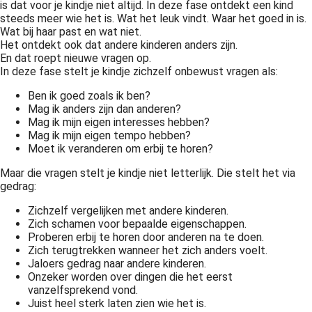
is dat voor je kindje niet altijd. In deze fase ontdekt een kind
 op de
steeds meer wie het is. Wat het leuk vindt. Waar het goed in is.
e. Hierdoor
Wat bij haar past en wat niet.
Het ontdekt ook dat andere kinderen anders zijn.
 website-
En dat roept nieuwe vragen op.
ren
In deze fase stelt je kindje zichzelf onbewust vragen als:
nte
Ben ik goed zoals ik ben?
enties
Mag ik anders zijn dan anderen?
gebaseerd
Mag ik mijn eigen interesses hebben?
 gedrag van
Mag ik mijn eigen tempo hebben?
ezoeker.
Moet ik veranderen om erbij te horen?
Maar die vragen stelt je kindje niet letterlijk. Die stelt het via
gedrag:
uren
Zichzelf vergelijken met andere kinderen.
Zich schamen voor bepaalde eigenschappen.
Proberen erbij te horen door anderen na te doen.
Zich terugtrekken wanneer het zich anders voelt.
Jaloers gedrag naar andere kinderen.
Onzeker worden over dingen die het eerst
vanzelfsprekend vond.
Juist heel sterk laten zien wie het is.