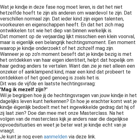
Wat je kindje in deze fase nog moet leren, is dat het niet
hetzelfde hoeft te zijn als anderen om waardevol te zijn. Dat
verschillen normaal zijn. Dat ieder kind zijn eigen talenten,
voorkeuren en eigenschappen heeft. En dat het zich mag
ontwikkelen tot wie het diep van binnen werkelijk is.
Dat moment op de verjaardag lijkt misschien een klein voorval,
maar is eigenlijk een belangrijk hechtingsmoment. Een moment
waarop je kindje onderzoekt of het zichzelf mag zijn.
Wanneer je op zo'n moment beseft dat je kindje bezig is met
het ontdekken van haar eigen identiteit, helpt dat hopelijk om
haar gedrag anders te vertalen. Want dan zie je niet alleen een
onzeker of aanklampend kind, maar een kind dat probeert te
ontdekken of het goed genoeg is zoals het is.
Dit was de vijfde en laatste hechtingsvraag:
'Mag ik mezelf zijn?'
Wil je begrijpen hoe jij de hechtingsvragen van jouw kindje in het
dagelijks leven kunt herkennen? En hoe je erachter komt wat je
kindje éigenlijk bedoelt met het ingewikkelde gedrag dat hij of
zij laat zien? Doe dan mee met onze Masterclass. Na het
volgen van de masterclass kijk je anders naar die dagelijkse
opvoedsituaties en weet je beter wat je kindje echt van je
vraagt.
Je kunt je nog even
aanmelden
via deze link.