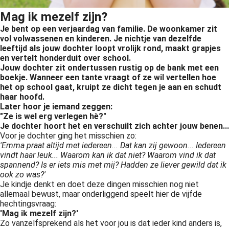
s kan de
Mag ik mezelf zijn?
e niet
Je bent op een verjaardag van familie. De woonkamer zit
oneren.
vol volwassenen en kinderen. Je nichtje van dezelfde
leeftijd als jouw dochter loopt vrolijk rond, maakt grapjes
ieken
en vertelt honderduit over school.
ische
Jouw dochter zit ondertussen rustig op de bank met een
boekje. Wanneer een tante vraagt of ze wil vertellen hoe
s worden
het op school gaat, kruipt ze dicht tegen je aan en schudt
kt om
haar hoofd.
em
Later hoor je iemand zeggen:
tie te
"Ze is wel erg verlegen hè?"
Je dochter hoort het en verschuilt zich achter jouw benen...
elen over
Voor je dochter ging het misschien zo:
drag van
'Emma praat altijd met iedereen... Dat kan zij gewoon... Iedereen
zoeker op
vindt haar leuk... Waarom kan ik dat niet? Waarom vind ik dat
site.
spannend? Is er iets mis met mij? Hadden ze liever gewild dat ik
ook zo was?'
Je kindje denkt en doet deze dingen misschien nog niet
ing
allemaal bewust, maar onderliggend speelt hier de vijfde
ingcookies
hechtingsvraag:
'Mag ik mezelf zijn?'
 gebruikt
Zo vanzelfsprekend als het voor jou is dat ieder kind anders is,
oekers te