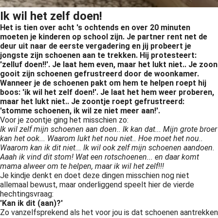
Ik wil het zelf doen!
Het is tien over acht 's ochtends en over 20 minuten
moeten je kinderen op school zijn. Je partner rent net de
deur uit naar de eerste vergadering en jij probeert je
jongste zijn schoenen aan te trekken. Hij protesteert:
'zelluf doen!!'. Je laat hem even, maar het lukt niet.. Je zoon
gooit zijn schoenen gefrustreerd door de woonkamer.
Wanneer je de schoenen pakt om hem te helpen roept hij
boos: 'ik wil het zelf doen!'. Je laat het hem weer proberen,
maar het lukt niet.. Je zoontje roept gefrustreerd:
'stomme schoenen, ik wil ze niet meer aan!'.
Voor je zoontje ging het misschien zo:
Ik wil zelf mijn schoenen aan doen.. Ik kan dat... Mijn grote broer
kan het ook... Waarom lukt het nou niet.. Hoe moet het nou..
Waarom kan ik dit niet... Ik wil ook zelf mijn schoenen aandoen.
Aaah ik vind dit stom! Wat een rotschoenen... en daar komt
mama alweer om te helpen, maar ik wil het zelf!!!
Je kindje denkt en doet deze dingen misschien nog niet
allemaal bewust, maar onderliggend speelt hier de vierde
hechtingsvraag:
'Kan ik dit (aan)?'
Zo vanzelfsprekend als het voor jou is dat schoenen aantrekken