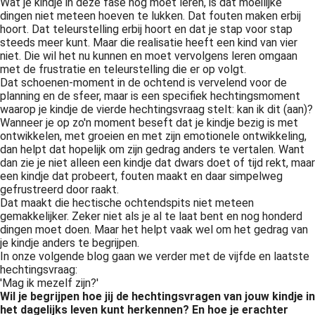
Wat je kindje in deze fase nog moet leren, is dat moeilijke
dingen niet meteen hoeven te lukken. Dat fouten maken erbij
hoort. Dat teleurstelling erbij hoort en dat je stap voor stap
steeds meer kunt. Maar die realisatie heeft een kind van vier
niet. Die wil het nu kunnen en moet vervolgens leren omgaan
met de frustratie en teleurstelling die er op volgt.
Dat schoenen-moment in de ochtend is vervelend voor de
planning en de sfeer, maar is een specifiek hechtingsmoment
waarop je kindje de vierde hechtingsvraag stelt: kan ik dit (aan)?
Wanneer je op zo'n moment beseft dat je kindje bezig is met
ontwikkelen, met groeien en met zijn emotionele ontwikkeling,
dan helpt dat hopelijk om zijn gedrag anders te vertalen. Want
dan zie je niet alleen een kindje dat dwars doet of tijd rekt, maar
een kindje dat probeert, fouten maakt en daar simpelweg
gefrustreerd door raakt.
Dat maakt die hectische ochtendspits niet meteen
gemakkelijker. Zeker niet als je al te laat bent en nog honderd
dingen moet doen. Maar het helpt vaak wel om het gedrag van
je kindje anders te begrijpen.
In onze volgende blog gaan we verder met de vijfde en laatste
hechtingsvraag:
'Mag ik mezelf zijn?'
Wil je begrijpen hoe jij de hechtingsvragen van jouw kindje in
het dagelijks leven kunt herkennen? En hoe je erachter