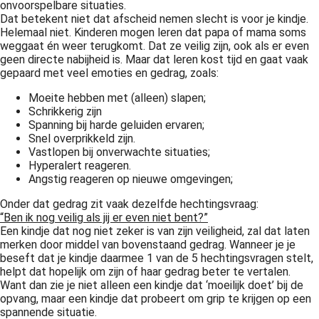
onvoorspelbare situaties.
 op de
Dat betekent niet dat afscheid nemen slecht is voor je kindje.
e. Hierdoor
Helemaal niet. Kinderen mogen leren dat papa of mama soms
weggaat én weer terugkomt. Dat ze veilig zijn, ook als er even
 website-
geen directe nabijheid is. Maar dat leren kost tijd en gaat vaak
ren
gepaard met veel emoties en gedrag, zoals:
nte
Moeite hebben met (alleen) slapen;
enties
Schrikkerig zijn
gebaseerd
Spanning bij harde geluiden ervaren;
 gedrag van
Snel overprikkeld zijn.
ezoeker.
Vastlopen bij onverwachte situaties;
Hyperalert reageren.
Angstig reageren op nieuwe omgevingen;
uren
Onder dat gedrag zit vaak dezelfde hechtingsvraag:
“Ben ik nog veilig als jij er even niet bent?”
Een kindje dat nog niet zeker is van zijn veiligheid, zal dat laten
merken door middel van bovenstaand gedrag. Wanneer je je
beseft dat je kindje daarmee 1 van de 5 hechtingsvragen stelt,
helpt dat hopelijk om zijn of haar gedrag beter te vertalen.
Want dan zie je niet alleen een kindje dat ‘moeilijk doet’ bij de
opvang, maar een kindje dat probeert om grip te krijgen op een
spannende situatie.