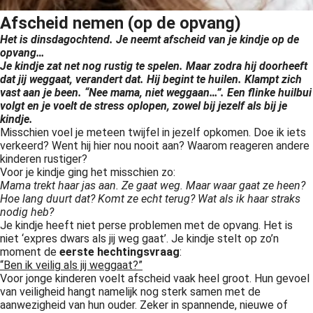
s kan de
Afscheid nemen (op de opvang)
e niet
Het is dinsdagochtend. Je neemt afscheid van je kindje op de
oneren.
opvang…
Je kindje zat net nog rustig te spelen. Maar zodra hij doorheeft
ieken
dat jij weggaat, verandert dat. Hij begint te huilen. Klampt zich
ische
vast aan je been. “Nee mama, niet weggaan…”. Een flinke huilbui
volgt en je voelt de stress oplopen, zowel bij jezelf als bij je
s worden
kindje.
kt om
Misschien voel je meteen twijfel in jezelf opkomen. Doe ik iets
em
verkeerd? Went hij hier nou nooit aan? Waarom reageren andere
tie te
kinderen rustiger?
Voor je kindje ging het misschien zo:
elen over
Mama trekt haar jas aan. Ze gaat weg. Maar waar gaat ze heen?
drag van
Hoe lang duurt dat? Komt ze echt terug? Wat als ik haar straks
zoeker op
nodig heb?
site.
Je kindje heeft niet perse problemen met de opvang. Het is
niet ‘expres dwars als jij weg gaat’. Je kindje stelt op zo’n
moment de
eerste hechtingsvraag
:
ing
“Ben ik veilig als jij weggaat?”
ingcookies
Voor jonge kinderen voelt afscheid vaak heel groot. Hun gevoel
van veiligheid hangt namelijk nog sterk samen met de
 gebruikt
aanwezigheid van hun ouder. Zeker in spannende, nieuwe of
oekers te